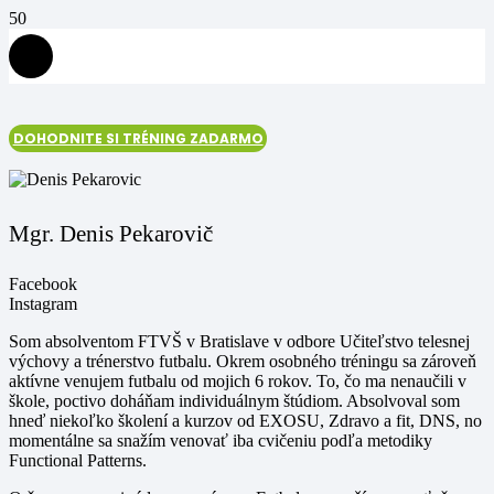
DOHODNITE SI TRÉNING ZADARMO
Mgr. Denis Pekarovič
Facebook
Instagram
Som absolventom FTVŠ v Bratislave v odbore Učiteľstvo telesnej
výchovy a trénerstvo futbalu. Okrem osobného tréningu sa zároveň
aktívne venujem futbalu od mojich 6 rokov. To, čo ma nenaučili v
škole, poctivo doháňam individuálnym štúdiom. Absolvoval som
hneď niekoľko školení a kurzov od EXOSU, Zdravo a fit, DNS, no
momentálne sa snažím venovať iba cvičeniu podľa metodiky
Functional Patterns.