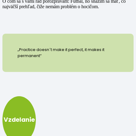
O čom sa s vami rád porozprávam: Futbal, no snažím sa mať, čo
najväčší prehľad, čiže nemám problém o hocičom.
„Practice doesn´t make it perfect, it makes it
permanent“
Vzdelanie