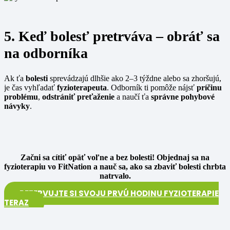
5. Keď bolesť pretrváva – obráť sa
na odborníka
Ak ťa
bolesti
sprevádzajú dlhšie ako 2–3 týždne alebo sa zhoršujú,
je čas vyhľadať
fyzioterapeuta
. Odborník ti pomôže nájsť
príčinu
problému
,
odstrániť preťaženie
a naučí ťa
správne pohybové
návyky
.
Začni sa cítiť opäť voľne a bez bolesti! Objednaj sa na
fyzioterapiu vo
FitNation a nauč sa, ako sa zbaviť bolesti chrbta
natrvalo.
REZERVUJTE SI SVOJU PRVÚ HODINU FYZIOTERAPIE
TERAZ