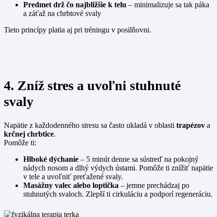
Predmet drž čo najbližšie k telu
– minimalizuje sa tak páka
a záťaž na chrbtové svaly
Tieto princípy platia aj pri tréningu v posilňovni.
4. Zníž stres a uvoľni stuhnuté
svaly
Napätie z každodenného stresu sa často ukladá v oblasti
trapézov
a
krčnej
chrbtice
.
Pomôže ti:
Hlboké dýchanie
– 5 minút denne sa sústreď na pokojný
nádych nosom a dlhý výdych ústami. Pomôže ti znížiť napätie
v tele a uvoľniť preťažené svaly.
Masážny valec alebo loptička
– jemne prechádzaj po
stuhnutých svaloch. Zlepší ti cirkuláciu a podporí regeneráciu.