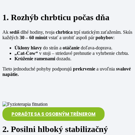
1. Rozhýb chrbticu počas dňa
Ak
sedíš
dlhé hodiny, tvoja
chrbtica
trpí statickým zaťažením. Skús
každých
30 – 60 minút
vstať a urobiť aspoň pár
pohybov
:
Úklony hlavy
do strán a
otáčanie
doľava-doprava.
„Cat-Cow“
v stoji – striedavé prehnutie a vyhrbenie chrbta.
Krúženie ramenami
dozadu.
Tieto jednoduché pohyby podporujú
prekrvenie
a uvoľnia
svalové
napätie.
PORAĎTE SA S OSOBNÝM TRÉNEROM
2. Posilni hlboký stabilizačný