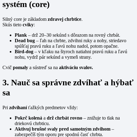
systém (core)
Silný core je základom
zdravej chrbtice
.
Skús tieto
cviky
:
Plank
– drž 20–30 sekúnd s dôrazom na rovný chrbát.
Dead bug
– ľah na chrbte, zdvihni ruky a nohy, striedavo
spúšťaj pravú ruku a ľavú nohu nadol, potom opačne.
Bird-dog
– v kľaku na štyroch natiahni pravú ruku a ľavú
nohu, vydrž pár sekúnd a vymeň strany.
Cvič
pomaly
a sústreď sa na
aktiváciu svalov.
3. Nauč sa správne zdvíhať a hýbať
sa
Pri
zdvíhaní
ťažkých predmetov vždy:
Pokrč kolená
a
drž chrbát rovno
– znižuje to tlak na
driekovú chrbticu.
Aktivuj brušné svaly
pred samotným zdvihom
–
zabezpečíš tým oporu pre spodnú časť chrbta.