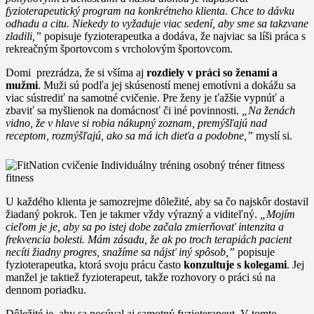
fyzioterapeutický program na konkrétneho klienta. Chce to dávku
odhadu a citu. Niekedy to vyžaduje viac sedení, aby sme sa takzvane
zladili,”
popisuje fyzioterapeutka a dodáva, že najviac sa líši práca s
rekreačným športovcom s vrcholovým športovcom.
Domi prezrádza, že si všíma aj
rozdiely v práci so ženami a
mužmi
. Muži sú podľa jej skúseností menej emotívni a dokážu sa
viac sústrediť na samotné cvičenie. Pre ženy je ťažšie vypnúť a
zbaviť sa myšlienok na domácnosť či iné povinnosti.
„Na ženách
vidno, že v hlave si robia nákupný zoznam, premýšľajú nad
receptom, rozmýšľajú, ako sa má ich dieťa a podobne,”
myslí si.
U každého klienta je samozrejme dôležité, aby sa čo najskôr dostavil
žiadaný pokrok. Ten je takmer vždy výrazný a viditeľný.
„Mojím
cieľom je je, aby sa po istej dobe začala zmierňovať intenzita a
frekvencia bolesti. Mám zásadu, že ak po troch terapiách pacient
necíti žiadny progres, snažíme sa nájsť iný spôsob,”
popisuje
fyzioterapeutka, ktorá svoju prácu často
konzultuje s kolegami
. Jej
manžel je taktiež fyzioterapeut, takže rozhovory o práci sú na
dennom poriadku.
Dôležité je, aby sa posúval aj samotný fyzioterapeut. V tomto