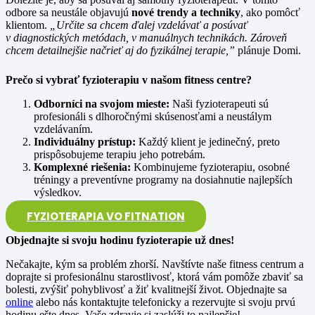
odbore sa neustále objavujú
nové trendy a techniky
, ako pomôcť
klientom.
„Určite sa chcem ďalej vzdelávať a posúvať
v diagnostických metódach, v manuálnych technikách. Zároveň
chcem detailnejšie načrieť aj do fyzikálnej terapie,”
plánuje Domi.
Prečo si vybrať fyzioterapiu v našom fitness centre?
Odborníci na svojom mieste:
Naši fyzioterapeuti sú
profesionáli s dlhoročnými skúsenosťami a neustálym
vzdelávaním.
Individuálny prístup:
Každý klient je jedinečný, preto
prispôsobujeme terapiu jeho potrebám.
Komplexné riešenia:
Kombinujeme fyzioterapiu, osobné
tréningy a preventívne programy na dosiahnutie najlepších
výsledkov.
FYZIOTERAPIA VO FITNATION
Objednajte si svoju hodinu fyzioterapie už dnes!
Nečakajte, kým sa problém zhorší. Navštívte naše fitness centrum a
doprajte si profesionálnu starostlivosť, ktorá vám pomôže zbaviť sa
bolesti, zvýšiť pohyblivosť a žiť kvalitnejší život. Objednajte sa
online
alebo nás kontaktujte telefonicky a rezervujte si svoju prvú
hodinu ešte dnes. Vaše zdravie si zaslúži to najlepšie!