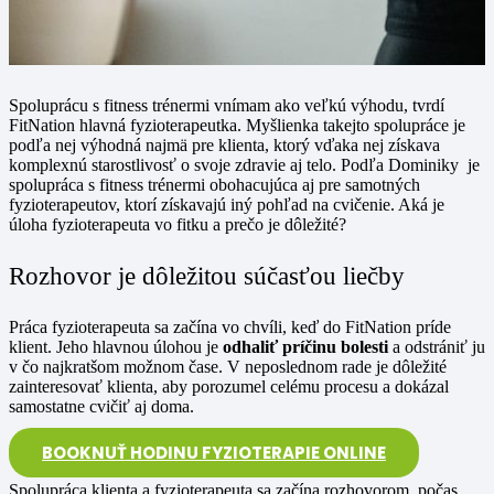
Spoluprácu s fitness trénermi vnímam ako veľkú výhodu, tvrdí
FitNation hlavná fyzioterapeutka. Myšlienka takejto spolupráce je
podľa nej výhodná najmä pre klienta, ktorý vďaka nej získava
komplexnú starostlivosť o svoje zdravie aj telo. Podľa Dominiky je
spolupráca s fitness trénermi obohacujúca aj pre samotných
fyzioterapeutov, ktorí získavajú iný pohľad na cvičenie. Aká je
úloha fyzioterapeuta vo fitku a prečo je dôležité?
Rozhovor je dôležitou súčasťou liečby
Práca fyzioterapeuta sa začína vo chvíli, keď do FitNation príde
klient. Jeho hlavnou úlohou je
odhaliť príčinu bolesti
a odstrániť ju
v čo najkratšom možnom čase. V neposlednom rade je dôležité
zainteresovať klienta, aby porozumel celému procesu a dokázal
samostatne cvičiť aj doma.
BOOKNUŤ HODINU FYZIOTERAPIE ONLINE
Spolupráca klienta a fyzioterapeuta sa začína rozhovorom, počas