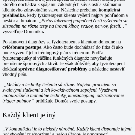
ktorého dochádza k spájaniu základných súvislostí a skúmaniu
klientovho zdravotného stavu. Následne prebehne
kompletná
prehliadka
, kedy fyzioterapeut klienta vyšetrí najprv pohľadom a
neskôr aj hmatom.
„Počas takzvanej palpačnej časti vyšetrenia sa
sústredím na rôzne testy na úrovni kĺbov, svalov, nervov, fascií…”
vysvetľuje Dominika
.
Po stanovení diagnózy sa fyzioterapeut s klientom dohodne na
cvičebnom postupe
. Ako často bude dochádzať do fitka či ako
bude vyzerať jeho tréningový plán s trénerom. Podľa
fyzioterapeutky si väčšina funkčných diagnóz nevyžaduje
prerušenie športových aktivít. Je však dôležité, aby fyzioterapeut
dokázal
správne diagnostikovať problémy
a následne nastaviť
vhodný plán.
„Metódy a techniky liečenia sú rôzne. Najviac pracujem so
svalovými slučkami a ich ko-aktivačnom zapojení. Využívam
mobilizačné a manuálne techniky, kineziotejping, odstraňovanie
trigger pointov,”
približuje Domča svoje postupy.
Každý klient je iný
„V komunikácii je to niekedy náročné. Každý klient disponuje inými
pohybovými zručnosťami a našou úlohou je napasovať