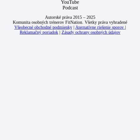
YouTube
Podcast
Autorské práva 2015 – 2025
Komunita osobných trénerov FitNation. Všetky práva vyhradené
Všeobecné obchodné podmienky
|
Aternatívne riešenie sporov
|
Reklamačný poriadok
|
Zásady ochrany osobných údajov