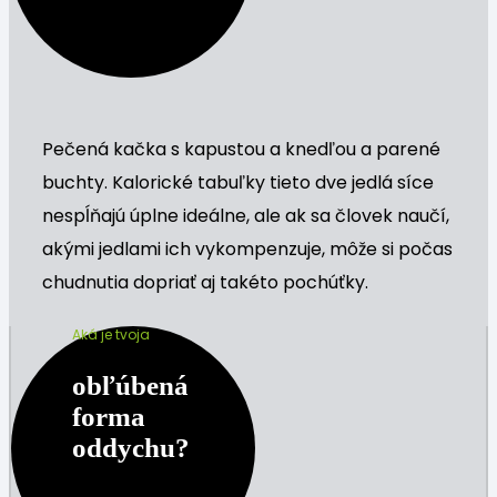
Pečená kačka s kapustou a knedľou a parené
buchty. Kalorické tabuľky tieto dve jedlá síce
nespĺňajú úplne ideálne, ale ak sa človek naučí,
akými jedlami ich vykompenzuje, môže si počas
chudnutia dopriať aj takéto pochúťky.
Aká je tvoja
obľúbená
forma
oddychu?