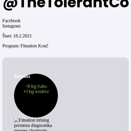
@TheTolerantCo
Facebook
Instagram
Štart: 18.2.2021
Program: Fitnation Kouč
Kristína
-6 kg tuku
+1 kg svalov