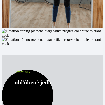
Aké je tvoje
obľúbené jedlo