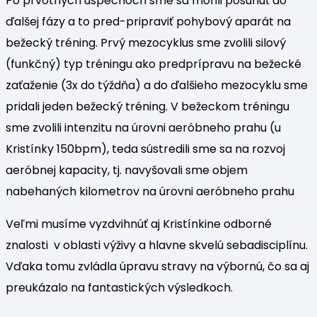
Po prvotných úspechoch sme sa mohli posunúť do
ďalšej fázy a to pred-pripraviť pohybový aparát na
bežecký tréning. Prvý mezocyklus sme zvolili silový
(funkčný) typ tréningu ako predprípravu na bežecké
zaťaženie (3x do týždňa) a do ďalšieho mezocyklu sme
pridali jeden bežecký tréning. V bežeckom tréningu
sme zvolili intenzitu na úrovni aeróbneho prahu (u
Kristínky 150bpm), teda sústredili sme sa na rozvoj
aeróbnej kapacity, tj. navyšovali sme objem
nabehaných kilometrov na úrovni aeróbneho prahu
Veľmi musíme vyzdvihnúť aj Kristínkine odborné
znalosti v oblasti výživy a hlavne skvelú sebadisciplínu.
Vďaka tomu zvládla úpravu stravy na výbornú, čo sa aj
preukázalo na fantastických výsledkoch.