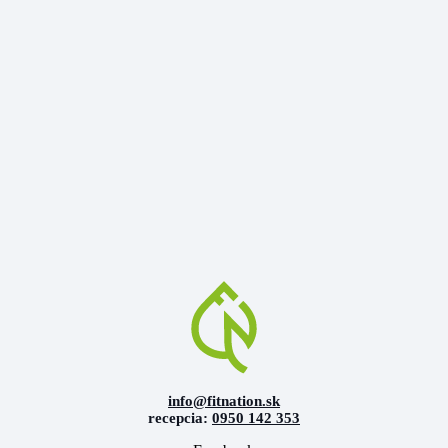
info@fitnation.sk
recepcia:
0950 142 353