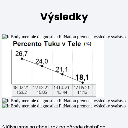
Výsledky
S Kikou sme sa chceli rok po pôrode dostať do