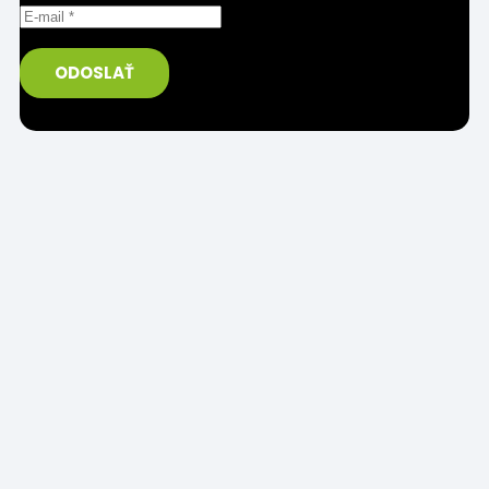
Prosím uveďte správnu/funkčnú e-mailovú adresu.
ODOSLAŤ