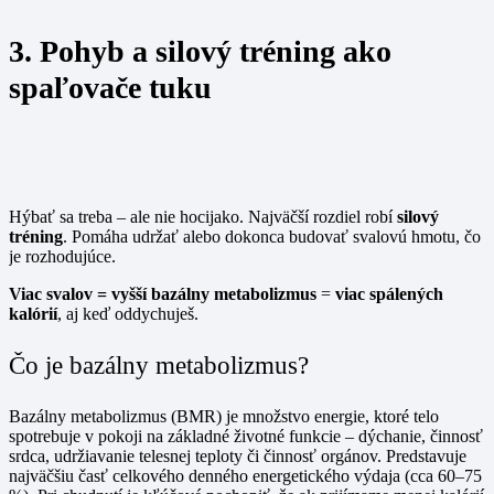
3. Pohyb a silový tréning ako
spaľovače tuku
Hýbať sa treba – ale nie hocijako. Najväčší rozdiel robí
silový
tréning
. Pomáha udržať alebo dokonca budovať svalovú hmotu, čo
je rozhodujúce.
Viac svalov = vyšší bazálny metabolizmus
=
viac spálených
kalórií
, aj keď oddychuješ.
Čo je bazálny metabolizmus?
Bazálny metabolizmus (BMR) je množstvo energie, ktoré telo
spotrebuje v pokoji na základné životné funkcie – dýchanie, činnosť
srdca, udržiavanie telesnej teploty či činnosť orgánov. Predstavuje
najväčšiu časť celkového denného energetického výdaja (cca 60–75