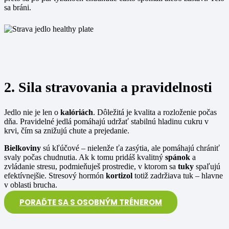
sa bráni.
2. Sila stravovania a pravidelnosti
Jedlo nie je len o
kalóriách
. Dôležitá je kvalita a rozloženie počas
dňa. Pravidelné jedlá pomáhajú udržať stabilnú hladinu cukru v
krvi, čím sa znižujú chute a prejedanie.
Bielkoviny
sú kľúčové – nielenže ťa zasýtia, ale pomáhajú chrániť
svaly počas chudnutia. Ak k tomu pridáš kvalitný
spánok
a
zvládanie stresu, podmieňuješ prostredie, v ktorom sa
tuky
spaľujú
efektívnejšie. Stresový hormón
kortizol
totiž zadržiava tuk – hlavne
v oblasti brucha.
PORAĎTE SA S OSOBNÝM TRÉNEROM