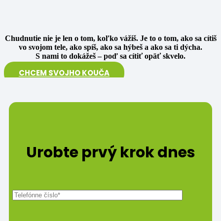
Chudnutie nie je len o tom, koľko vážiš. Je to o tom, ako sa cítiš
vo svojom tele, ako spíš, ako sa hýbeš a ako sa ti dýcha.
S nami to dokážeš – poď sa cítiť opäť skvelo.
CHCEM SVOJHO KOUČA
Urobte prvý krok dnes