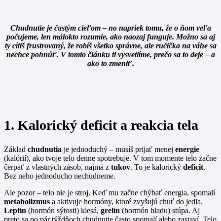
Chudnutie je častým cieľom – no napriek tomu, že o ňom veľa
počujeme, len málokto rozumie, ako naozaj funguje. Možno sa aj
ty cítiš frustrovaný, že robíš všetko správne, ale ručička na váhe sa
nechce pohnúť. V tomto článku ti vysvetlíme, prečo sa to deje – a
ako to zmeniť.
1. Kalorický deficit a reakcia tela
Základ
chudnutia
je jednoduchý – musíš prijať menej
energie
(kalórií), ako tvoje telo denne spotrebuje. V tom momente telo začne
čerpať z vlastných zásob, najmä z
tukov
. To je kalorický
deficit
.
Bez neho jednoducho nechudneme.
Ale pozor – telo nie je stroj. Keď mu začne chýbať energia, spomalí
metabolizmus
a aktivuje hormóny, ktoré zvyšujú chuť do jedla.
Leptín
(hormón sýtosti) klesá,
grelín
(hormón hladu) stúpa. Aj
preto sa po pár týždňoch chudnutie často spomalí alebo zastaví. Telo