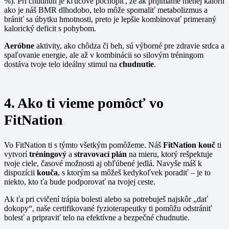
%). Pri chudnutí je kľúčové pochopiť, že ak prijímame menej kalórií
ako je náš BMR dlhodobo, telo môže spomaliť metabolizmus a
brániť sa úbytku hmotnosti, preto je lepšie kombinovať primeraný
kalorický deficit s pohybom.
Aeróbne
aktivity, ako chôdza či beh, sú výborné pre zdravie srdca a
spaľovanie energie, ale až v kombinácii so silovým tréningom
dostáva tvoje telo ideálny stimul na
chudnutie
.
4. Ako ti vieme pomôcť vo
FitNation
Vo FitNation ti s týmto všetkým pomôžeme. Náš
FitNation kouč
ti
vytvorí
tréningový
a
stravovací
plán
na mieru, ktorý rešpektuje
tvoje ciele, časové možnosti aj obľúbené jedlá. Navyše máš k
dispozícii
kouča
, s ktorým sa môžeš kedykoľvek poradiť – je to
niekto, kto ťa bude podporovať na tvojej ceste.
Ak ťa pri cvičení trápia bolesti alebo sa potrebuješ najskôr „dať
dokopy“, naše certifikované fyzioterapeutky ti pomôžu odstrániť
bolesť a pripraviť telo na efektívne a bezpečné chudnutie.