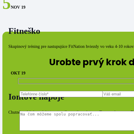
5
NOV 19
Fitneško
Skupinový tréning pre nastupujúce FitNation hviezdy vo veku 4-10 rokov
Urobte prvý krok 
5
OKT 19
Iontové nápoje
Chutné a efektívne dobitie minerálov počas tréningu. Teraz zadarmo vo F