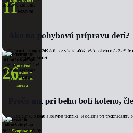
Beh a bolesť
11
MAR 20
Ako na pohybovú prípravu detí?
Dieťa má tréning každý deň, cez víkend súťaž, však pohybu má až-až! Je 
pohybovej príprave detí.
Nutričná
26
poradňa –
FEB 20
jedálniček na
mieru
Prečo ma pri behu bolí koleno, čle
2. Časť článku o behu a správnej technike. Je dôležitá pri predchádzaniu b
Skupinový