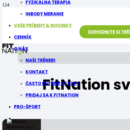
FYZIKÁLNA TERAPIA
INBODY MERANIE
VAŠE PRÍBEHY & NOVINKY
DOHODNITE SI TR
CENNÍK
O NÁS
NAŠI TRÉNERI
KONTAKT
FitNation s
ČASTO PÝTANÉ OTÁZKY
PRIDAJ SA K FITNATION
PRO-ŠPORT