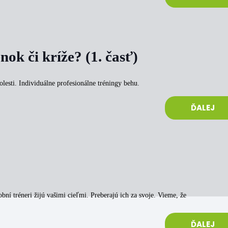
nok či kríže? (1. časť)
olesti. Individuálne profesionálne tréningy behu.
ĎALEJ
bní tréneri žijú vašimi cieľmi. Preberajú ich za svoje. Vieme, že
ĎALEJ