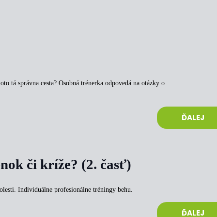
toto tá správna cesta? Osobná trénerka odpovedá na otázky o
ĎALEJ
nok či kríže? (2. časť)
olesti. Individuálne profesionálne tréningy behu.
ĎALEJ