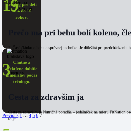
19
tréning pre deti
FEB 20
od 4 do 10
rokov.
Prečo ma pri behu bolí koleno, čle
1. Časť článku o behu a správnej technike. Je dôležitá pri predchádzaniu b
Chutné a
3
efektívne dobitie
FEB 20
minerálov počas
tréningu.
Cesta za zdravším ja
Cesta za zdravším ja Nutričná poradňa – jedálniček na mieru FitNation oso
Previous
1
…
4
5
6
7
to je…