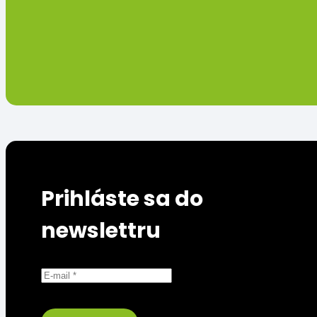
Prihláste sa do
newslettru
Prosím uveďte správnu/funkčnú e-mailovú
adresu.