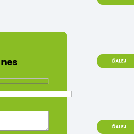
.
dnes
ĎALEJ
itNation.
ĎALEJ